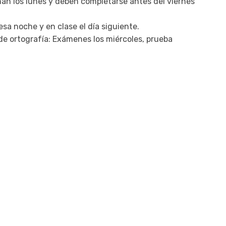
nan los lunes y deben completarse antes del viernes
sa noche y en clase el día siguiente.
de ortografía: Exámenes los miércoles, prueba