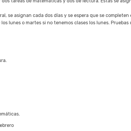
 dos tareas de matemáticas y dos de lectura. Estas se asig
al, se asignan cada dos días y se espera que se completen e
los lunes o martes si no tenemos clases los lunes. Pruebas 
ura.
emáticas.
febrero