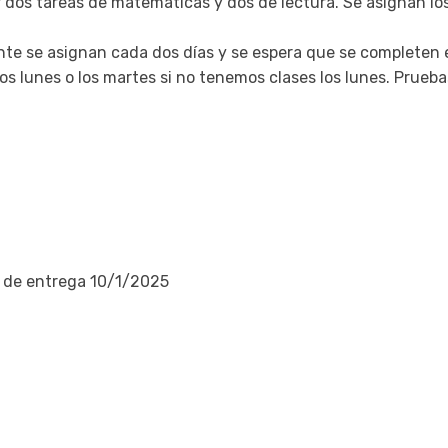
r dos tareas de matemáticas y dos de lectura. Se asignan lo
e se asignan cada dos días y se espera que se completen es
s lunes o los martes si no tenemos clases los lunes. Pruebas
ha de entrega 10/1/2025